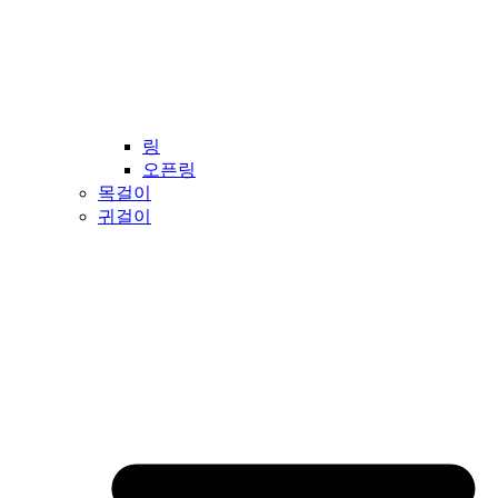
링
오픈링
목걸이
귀걸이