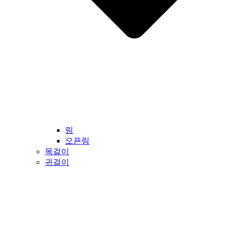
링
오픈링
목걸이
귀걸이