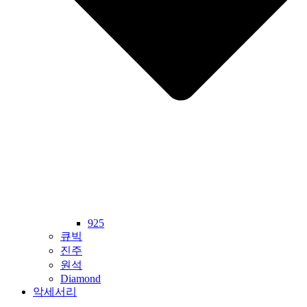
925
큐빅
진주
원석
Diamond
악세서리