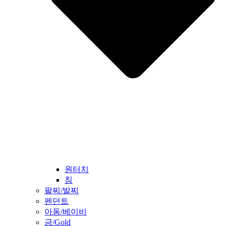
원터치
침
팔찌/발찌
펜던트
아동/베이비
금/Gold