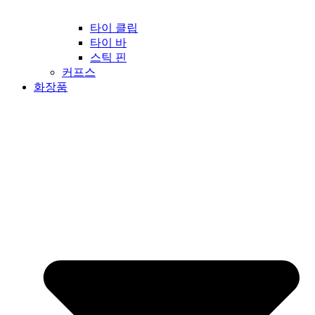
타이 클립
타이 바
스틱 핀
커프스
화장품