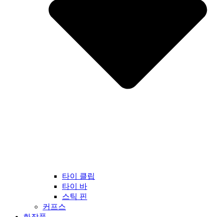
타이 클립
타이 바
스틱 핀
커프스
화장품