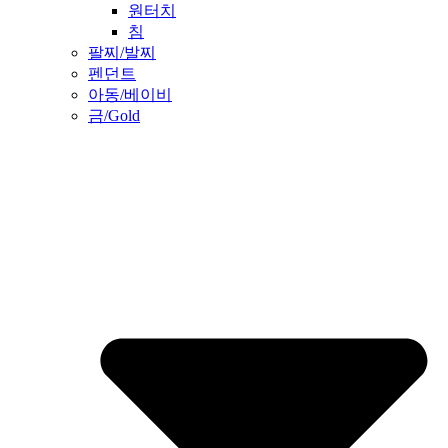
원터치
침
팔찌/발찌
펜던트
아동/베이비
금/Gold